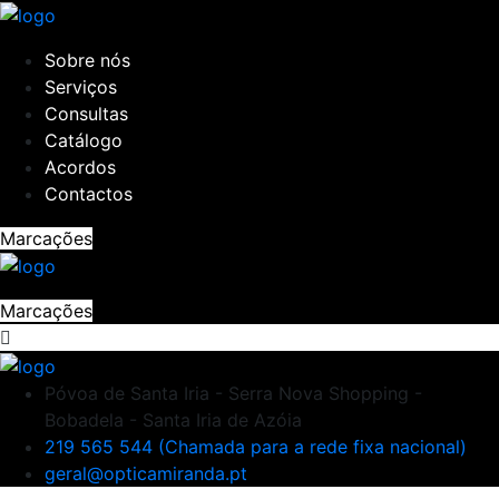
Sobre nós
Serviços
Consultas
Catálogo
Acordos
Contactos
Marcações
Marcações
Póvoa de Santa Iria - Serra Nova Shopping -
Bobadela - Santa Iria de Azóia
219 565 544 (Chamada para a rede fixa nacional)
geral@opticamiranda.pt