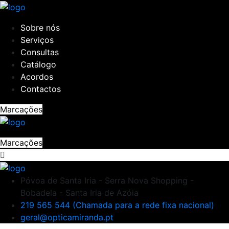
Sobre nós
Serviços
Consultas
Catálogo
Acordos
Contactos
Marcações
Marcações
Póvoa de Santa Iria - Serra Nova Shopping -
Bobadela - Santa Iria de Azóia
219 565 544 (Chamada para a rede fixa nacional)
geral@opticamiranda.pt