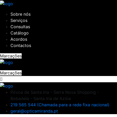
Sobre nós
Serviços
Consultas
Catálogo
Acordos
Contactos
Marcações
Marcações
Póvoa de Santa Iria - Serra Nova Shopping -
Bobadela - Santa Iria de Azóia
219 565 544 (Chamada para a rede fixa nacional)
geral@opticamiranda.pt