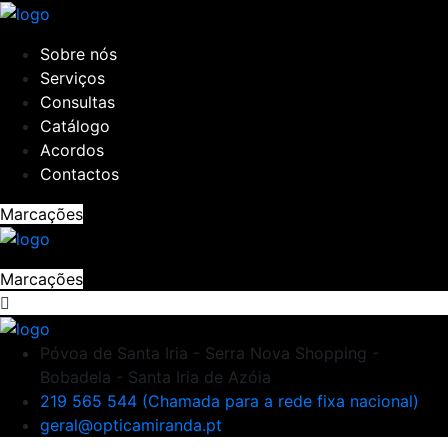
Sobre nós
Serviços
Consultas
Catálogo
Acordos
Contactos
Marcações
Marcações
Póvoa de Santa Iria - Serra Nova Shopping -
Bobadela - Santa Iria de Azóia
219 565 544 (Chamada para a rede fixa nacional)
geral@opticamiranda.pt