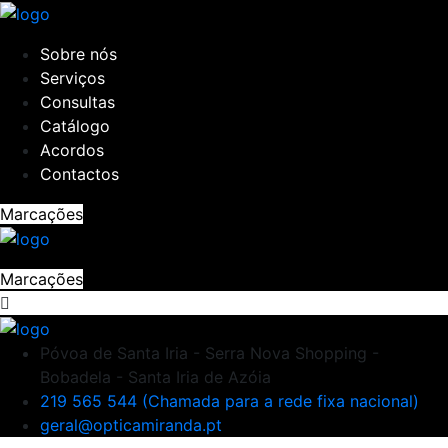
Sobre nós
Serviços
Consultas
Catálogo
Acordos
Contactos
Marcações
Marcações
Póvoa de Santa Iria - Serra Nova Shopping -
Bobadela - Santa Iria de Azóia
219 565 544 (Chamada para a rede fixa nacional)
geral@opticamiranda.pt