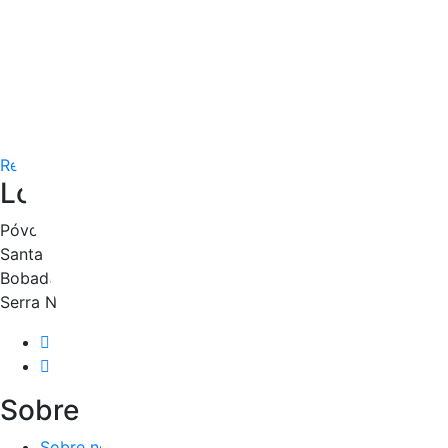
Sem comentários
OptiLight
1 de Junho, 2022
Nuno Gonçalves
Read More
Lojas
Póvoa Santa Iria
Santa Iria de Azóia
Bobadela
Serra Nova Shopping
Sobre
Sobre nós