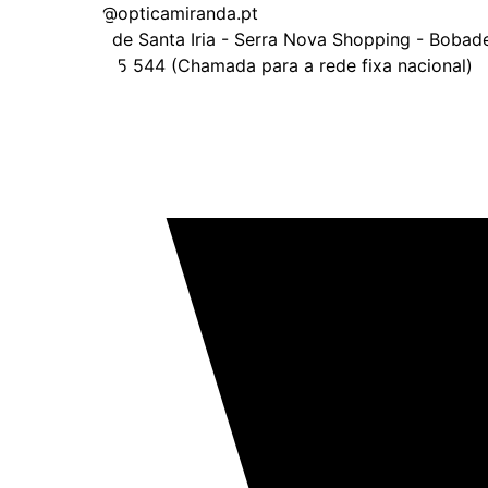
geral@opticamiranda.pt
Póvoa de Santa Iria - Serra Nova Shopping - Bobadel
219 565 544 (Chamada para a rede fixa nacional)
Sobre nós
Serviços
Consultas
Catálogo
Acordos
Contactos
Marcações