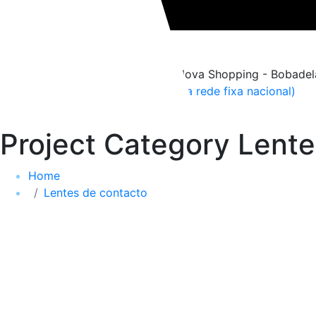
Marcações
Póvoa de Santa Iria - Serra Nova Shopping - Bobadela
219 565 544 (Chamada para a rede fixa nacional)
geral@opticamiranda.pt
Project Category Lente
Home
Lentes de contacto
Sem comentários
Alcon
1 de Junho, 2022
bribeiro